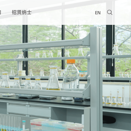
新闻中心
报告查询
招贤纳士