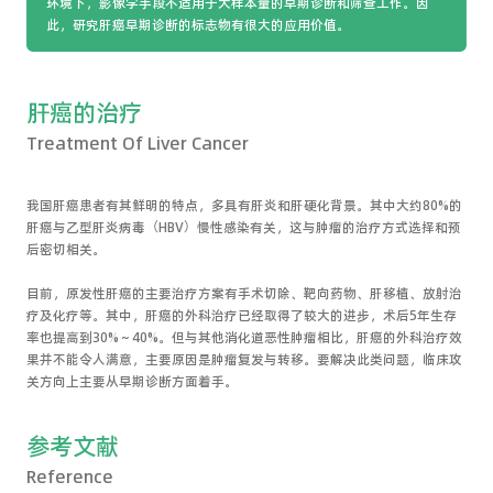
环境下，影像学手段不适用于大样本量的早期诊断和筛查工作。因
此，研究肝癌早期诊断的标志物有很大的应用价值。
肝癌的治疗
Treatment Of Liver Cancer
我国肝癌患者有其鲜明的特点，多具有肝炎和肝硬化背景。其中大约80%的
肝癌与乙型肝炎病毒（HBV）慢性感染有关，这与肿瘤的治疗方式选择和预
后密切相关。
目前，原发性肝癌的主要治疗方案有手术切除、靶向药物、肝移植、放射治
疗及化疗等。其中，肝癌的外科治疗已经取得了较大的进步，术后5年生存
率也提高到30%～40%。但与其他消化道恶性肿瘤相比，肝癌的外科治疗效
果并不能令人满意，主要原因是肿瘤复发与转移。要解决此类问题，临床攻
关方向上主要从早期诊断方面着手。
参考文献
Reference