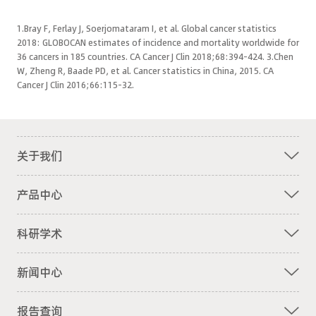
1.Bray F, Ferlay J, Soerjomataram I, et al. Global cancer statistics
2018: GLOBOCAN estimates of incidence and mortality worldwide for
36 cancers in 185 countries. CA Cancer J Clin 2018;68:394-424. 3.Chen
W, Zheng R, Baade PD, et al. Cancer statistics in China, 2015. CA
Cancer J Clin 2016;66:115-32.
关于我们
产品中心
科研学术
新闻中心
报告查询