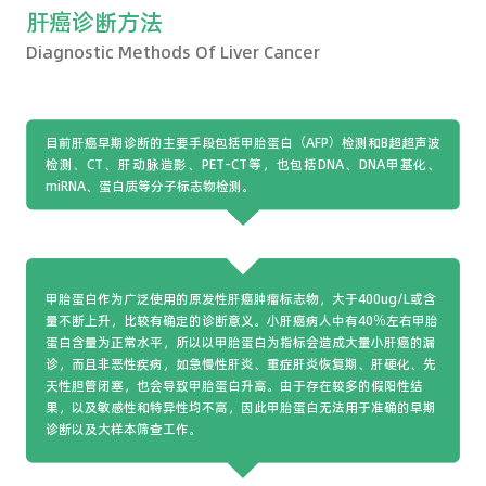
肝癌诊断方法
Diagnostic Methods Of Liver Cancer
目前肝癌早期诊断的主要手段包括甲胎蛋白（AFP）检测和B超超声波
检测、CT、肝动脉造影、PET-CT等，也包括DNA、DNA甲基化、
miRNA、蛋白质等分子标志物检测。
甲胎蛋白作为广泛使用的原发性肝癌肿瘤标志物，大于400ug/L或含
量不断上升，比较有确定的诊断意义。小肝癌病人中有40％左右甲胎
蛋白含量为正常水平，所以以甲胎蛋白为指标会造成大量小肝癌的漏
诊，而且非恶性疾病，如急慢性肝炎、重症肝炎恢复期、肝硬化、先
天性胆管闭塞，也会导致甲胎蛋白升高。由于存在较多的假阳性结
果，以及敏感性和特异性均不高，因此甲胎蛋白无法用于准确的早期
诊断以及大样本筛查工作。