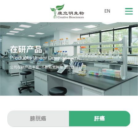
EN
膀胱癌
肝癌