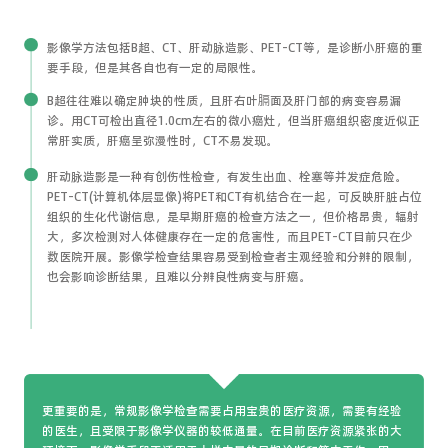
影像学方法包括B超、CT、肝动脉造影、PET-CT等，是诊断小肝癌的重
要手段，但是其各自也有一定的局限性。
B超往往难以确定肿块的性质，且肝右叶膈面及肝门部的病变容易漏
诊。用CT可检出直径1.0cm左右的微小癌灶，但当肝癌组织密度近似正
常肝实质，肝癌呈弥漫性时，CT不易发现。
肝动脉造影是一种有创伤性检查，有发生出血、栓塞等并发症危险。
PET-CT(计算机体层显像)将PET和CT有机结合在一起，可反映肝脏占位
组织的生化代谢信息，是早期肝癌的检查方法之一，但价格昂贵，辐射
大，多次检测对人体健康存在一定的危害性，而且PET-CT目前只在少
数医院开展。影像学检查结果容易受到检查者主观经验和分辨的限制，
也会影响诊断结果，且难以分辨良性病变与肝癌。
更重要的是，常规影像学检查需要占用宝贵的医疗资源，需要有经验
的医生，且受限于影像学仪器的较低通量。在目前医疗资源紧张的大