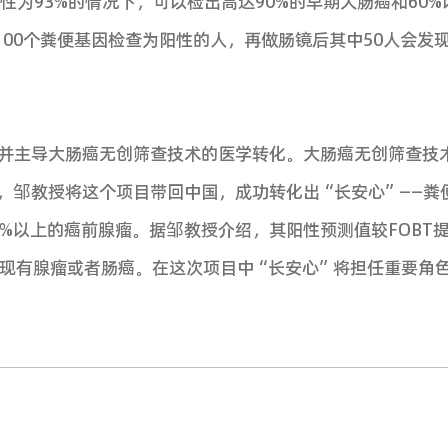
目的参与单位代表共计
100
余人参加。
南方日报、羊城晚报、南方都市报、科技日报、广
一，通过筛查，其发病率和死亡率在美国已连续
为中晚期，早诊率低（<10%）是造成我国肠癌
问题：①问卷准确性极低；②粪便潜血试验准确
有限。因此，亟需建立更为经济有效的人群筛查方
针对高危人群的干预方案和制定中国结直肠肿瘤筛