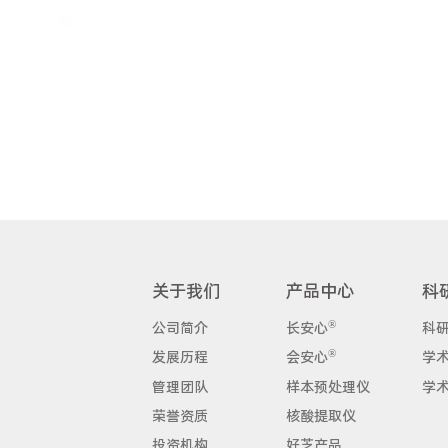
康立明生物承担课题一，邹鸿志
无创筛查技术是通过检测粪便中
安心”——粪便基因检测试剂盒，
值较FOBT提高了35个百分点，
担任重要角色，定不辜负国家重
邹教授在美国梅奥医学中心工作