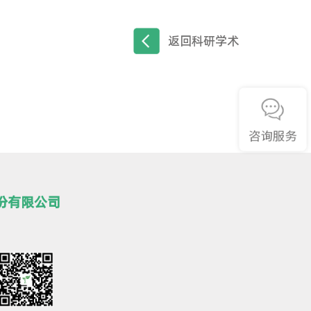
中心工作十多年，发明并主导大肠癌无创筛查技术
测的准确程度。现在，邹教授将这个项目带回中
0%的早期大肠癌和60%以上的癌前腺瘤。据邹
再做肠镜后其中50人会发现有腺瘤或者肠癌。在
化。大肠癌无创筛查技术是通过检测粪便中病变