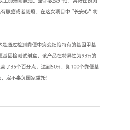
东电视台、广州电视台、南方电视台等来自省内
下降10年。但在我国北京、上海、广州等城市
患者高死亡率的重要原因。在我国，问卷、粪便潜血
性欠佳；③初筛阳性者肠镜依从性不高；④肠镜
法。而本项目的研究目标就是要开发肠癌筛查新
查和干预新指南。高大上有木有？并且
本次筛查