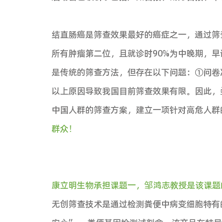
本次启动会有科技部生物中心李
副所长、康立明生物董事长邹鸿
任，北京肿瘤医院冷家骅教授，